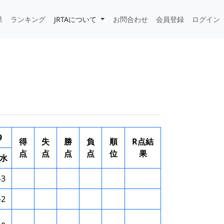
果
ランキング
JRTAについて
お問合わせ
会員登録
ログイン
9
得
失
勝
負
順
R点結
点
点
点
点
位
果
水
-3
-2