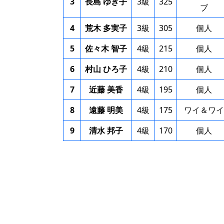
3
長島 ゆき子
3級
325
ブ
4
荒木 多実子
3級
305
個人
5
佐々木 智子
4級
215
個人
6
村山 ひろ子
4級
210
個人
7
近藤 美香
4級
195
個人
8
遠藤 明美
4級
175
ワイ＆ワイ
9
清水 邦子
4級
170
個人