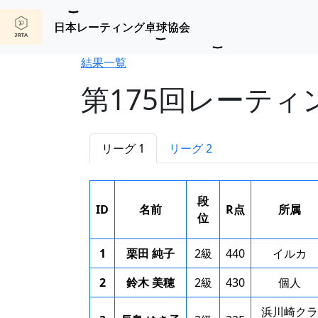
日本レーティング卓球協会
結果一覧
第175回レーテ
リーグ 1
リーグ 2
段
ID
名前
R点
所属
位
1
栗田 純子
2級
440
イルカ
2
鈴木 美穂
2級
430
個人
浜川崎クラ