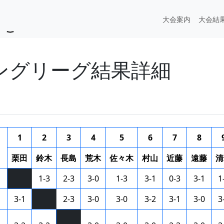
大会案内
大会結
ィングリーグ結果詳細
1
2
3
4
5
6
7
8
栗田
鈴木
長島
荒木
佐々木
村山
近藤
遠藤
清
1-3
2-3
3-0
1-3
3-1
0-3
3-1
1
3-1
2-3
3-0
3-0
3-2
3-1
3-0
3