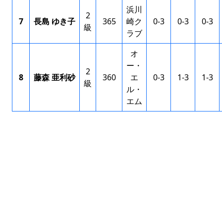
浜川
2
7
長島 ゆき子
365
崎ク
0-3
0-3
0-3
級
ラブ
オ
ー・
2
8
藤森 亜利砂
360
エ
0-3
1-3
1-3
級
ル・
エム