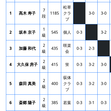
松草
7
1
髙木 寿子
1185
クラ
3-0
3-0
段
ブ
1
2
坂本 京子
545
個人
0-3
3-2
級
2
咲楽
3
加藤 和代
435
0-3
2-3
級
会
2
4
大久保 房子
415
蛍
0-3
3-2
3-0
級
荻体
2
5
森田 真美
400
クラ
0-3
3-2
3-0
級
ブ
2
6
斎郷 陽子
385
若葉
0-3
3-1
0-3
級